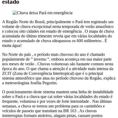
estado
A Região Norte do Brasil, principalmente o Pará tem registrado um
volume de chuva excepcional nesta temporada de verão amazônico
e colocou oito cidades em estado de emergência . O mapa de chuva
acumulada do último trimestre revela que em várias localidades do
estado o acumulado de chuva ultrapassou os 600 milímetros . É
muita água!
No Norte do país , o período mais chuvoso do ano é chamado
popularmente de ” inverno “, embora aconteça em sua maior parte
nos meses de verão . Chuvas volumosas são bastante comuns nesta
época do ano. O que chama a atenção é a atividade mais intensa da
ZCIT (Zona de Convergência Intertropical) que é o principal
sistema atmosférico que atua no período chuvoso da Região, explica
a meteorologista Josélia Pegorim.
O posicionamento deste sistema mantem uma linha de instabilidade
sobre o Pará e a chuva que cai sobre várias localidades do estado é
frequente, volumosa e por vezes de forte intensidade . Nas últimas
semanas, a chuva se tornou um problema para os caminhões e
veículos de passeio que transitam na BR 163 . As chuvas
ininterruptas formam atoleiros, alagam pistas, causam pontos