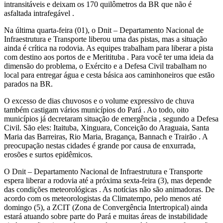
intransitáveis e deixam os 170 quilômetros da BR que não é
asfaltada intrafegável .
Na última quarta-feira (01), o Dnit – Departamento Nacional de
Infraestrutura e Transporte liberou uma das pistas, mas a situação
ainda é crítica na rodovia. As equipes trabalham para liberar a pista
com destino aos portos de e Meritituba . Para você ter uma ideia da
dimensão do problema, o Exército e a Defesa Civil trabalham no
local para entregar água e cesta básica aos caminhoneiros que estão
parados na BR.
O excesso de dias chuvosos e o volume expressivo de chuva
também castigam vários municípios do Pará . Ao todo, oito
municípios já decretaram situação de emergência , segundo a Defesa
Civil. São eles: Itaituba, Xinguara, Conceição do Araguaia, Santa
Maria das Barreiras, Rio Maria, Bragança, Bannach e Trairão . A
preocupação nestas cidades é grande por causa de enxurrada,
erosões e surtos epidêmicos.
O Dnit – Departamento Nacional de Infraestrutura e Transporte
espera liberar a rodovia até a próxima sexta-feira (3), mas depende
das condições meteorológicas . As notícias não são animadoras. De
acordo com os meteorologistas da Climatempo, pelo menos até
domingo (5), a ZCIT (Zona de Convergência Intertropical) ainda
estará atuando sobre parte do Pará e muitas áreas de instabilidade