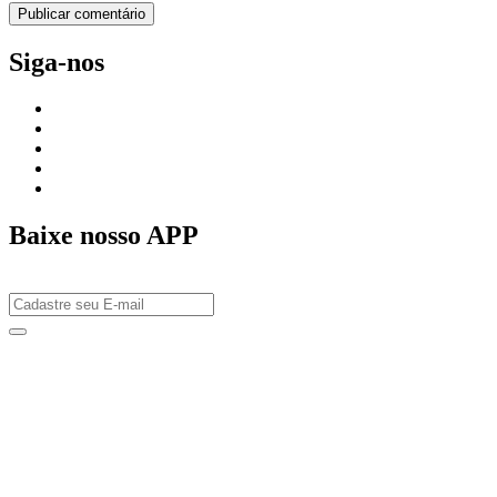
Siga-nos
Baixe nosso APP
 güncel giriş
casibom giriş
casibom
casibom güncel giriş
casibom giriş