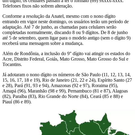
um dígito, os celulares passam a ter o formato (69) 9xxxx-xxxx.
Telefones fixos não sofrem alteração.
Conforme a resolução da Anatel, mesmo com o nono dígito
entrando em vigor neste domingo, os usuários terão um período de
adaptação. Até 7 de junho, as chamadas para celulares serão
completadas normalmente, discando 8 ou 9 dígitos. De 8 de junho
até 5 de setembro, quem ligar para o modelo antigo (sem o dígito 9)
receberá uma mensagem sobre a mudança.
Além de Rondônia, a inclusão do 9° dígito vai atingir os estados do
Acre, Distrito Federal, Goiás, Mato Grosso, Mato Grosso do Sul e
Tocantins.
Já adotaram o nono dígito os números de São Paulo (11, 12, 13, 14,
15, 16, 17, 18 e 19), Rio de Janeiro (21, 22 e 24), Espírito Santo (27
e 28), Pará (91, 93 e 94), Amazonas (92 e 97), Roraima (95),
Amapá (96), Maranhão (98 e 99), Pernambuco (81 e 87), Alagoas
(82), Paraíba (83), Rio Grande do Norte (84), Ceará (85 e 88) e
Piauí (86 e 89).