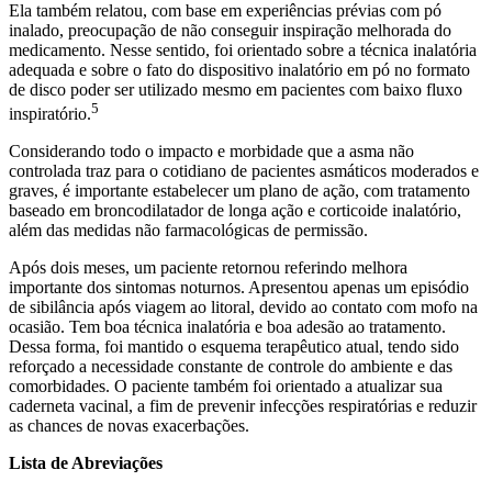
Ela também relatou, com base em experiências prévias com pó
inalado, preocupação de não conseguir inspiração melhorada do
medicamento. Nesse sentido, foi orientado sobre a técnica inalatória
adequada e sobre o fato do dispositivo inalatório em pó no formato
de disco poder ser utilizado mesmo em pacientes com baixo fluxo
5
inspiratório.
Considerando todo o impacto e morbidade que a asma não
controlada traz para o cotidiano de pacientes asmáticos moderados e
graves, é importante estabelecer um plano de ação, com tratamento
baseado em broncodilatador de longa ação e corticoide inalatório,
além das medidas não farmacológicas de permissão.
Após dois meses, um paciente retornou referindo melhora
importante dos sintomas noturnos. Apresentou apenas um episódio
de sibilância após viagem ao litoral, devido ao contato com mofo na
ocasião. Tem boa técnica inalatória e boa adesão ao tratamento.
Dessa forma, foi mantido o esquema terapêutico atual, tendo sido
reforçado a necessidade constante de controle do ambiente e das
comorbidades. O paciente também foi orientado a atualizar sua
caderneta vacinal, a fim de prevenir infecções respiratórias e reduzir
as chances de novas exacerbações.
Lista de Abreviações