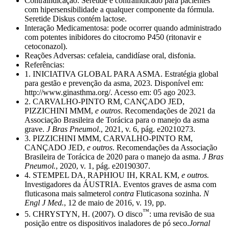
Contraindicação: Seretide é contraindicado para pacientes
com hipersensibilidade a qualquer componente da fórmula.
Seretide Diskus contém lactose.
Interação Medicamentosa: pode ocorrer quando administrado
com potentes inibidores do citocromo P450 (ritonavir e
cetoconazol).
Reações Adversas: cefaleia, candidíase oral, disfonia.
Referências:
1. INICIATIVA GLOBAL PARA ASMA. Estratégia global
para gestão e prevenção da asma, 2023. Disponível em:
http://www.ginasthma.org/. Acesso em: 05 ago 2023.
2. CARVALHO-PINTO RM, CANÇADO JED,
PIZZICHINI MMM,
e outros
. Recomendações de 2021 da
Associação Brasileira de Torácica para o manejo da asma
grave.
J Bras Pneumol
., 2021, v. 6, pág. e20210273.
3. PIZZICHINI MMM, CARVALHO-PINTO RM,
CANÇADO JED,
e outros
. Recomendações da Associação
Brasileira de Torácica de 2020 para o manejo da asma.
J Bras
Pneumol.
, 2020, v. 1, pág. e20190307.
4. STEMPEL DA, RAPHIOU IH, KRAL KM,
e outros.
Investigadores da ÁUSTRIA. Eventos graves de asma com
fluticasona mais salmeterol
contra
Fluticasona sozinha.
N
Engl J Med.
, 12 de maio de 2016, v. 19, pp.
™
5. CHRYSTYN, H. (2007). O disco
: uma revisão de sua
posição entre os dispositivos inaladores de pó seco.
Jornal