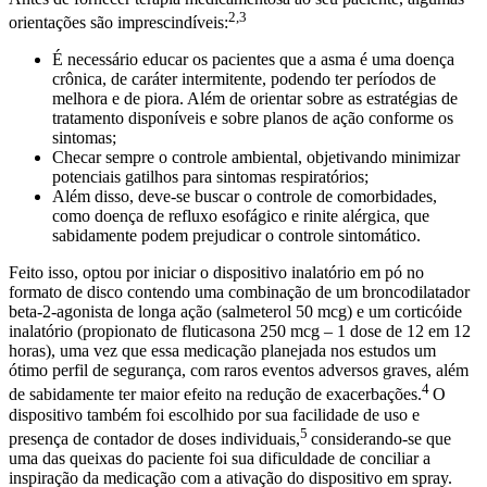
2,3
orientações são imprescindíveis:
É necessário educar os pacientes que a asma é uma doença
crônica, de caráter intermitente, podendo ter períodos de
melhora e de piora. Além de orientar sobre as estratégias de
tratamento disponíveis e sobre planos de ação conforme os
sintomas;
Checar sempre o controle ambiental, objetivando minimizar
potenciais gatilhos para sintomas respiratórios;
Além disso, deve-se buscar o controle de comorbidades,
como doença de refluxo esofágico e rinite alérgica, que
sabidamente podem prejudicar o controle sintomático.
Feito isso, optou por iniciar o dispositivo inalatório em pó no
formato de disco contendo uma combinação de um broncodilatador
beta-2-agonista de longa ação (salmeterol 50 mcg) e um corticóide
inalatório (propionato de fluticasona 250 mcg – 1 dose de 12 em 12
horas), uma vez que essa medicação planejada nos estudos um
ótimo perfil de segurança, com raros eventos adversos graves, além
4
de sabidamente ter maior efeito na redução de exacerbações.
O
dispositivo também foi escolhido por sua facilidade de uso e
5
presença de contador de doses individuais,
considerando-se que
uma das queixas do paciente foi sua dificuldade de conciliar a
inspiração da medicação com a ativação do dispositivo em spray.