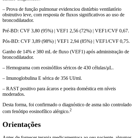
– Prova de função pulmonar evidenciou distúrbio ventilatório
obstrutivo leve, com resposta de fluxos significativos ao uso de
broncodilatador.
Pré-BD: CVF 3,80 (95%) | VEF1 2,56 (72%) | VEF1/CVF 0,67.
Pós-BD: CVF 3,89 (98%) | VEF1 2,94 (85%) | VEF1/CVF 0,75.
Ganho de 14% e 380 mL de fluxo (VEF1) após administração de
broncodilatador.
– Hemograma com eosinófilos séricos de 430 células/µL.
– Imunoglobulina E sérica de 356 UI/ml.
– RAST positivo para ácaros e poeira doméstica em níveis
moderados.
Desta forma, foi confirmado o diagnóstico de asma não controlado
2
com fenótipo eosinofílico alérgico.
Orientações
Antes de fornecer terapia medicamentosa ao seu paciente, algumas