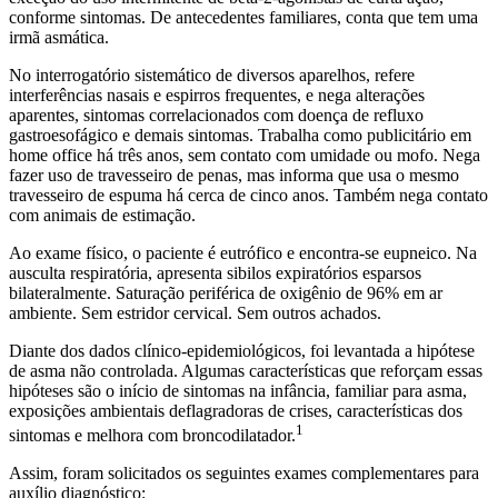
conforme sintomas. De antecedentes familiares, conta que tem uma
irmã asmática.
No interrogatório sistemático de diversos aparelhos, refere
interferências nasais e espirros frequentes, e nega alterações
aparentes, sintomas correlacionados com doença de refluxo
gastroesofágico e demais sintomas. Trabalha como publicitário em
home office há três anos, sem contato com umidade ou mofo. Nega
fazer uso de travesseiro de penas, mas informa que usa o mesmo
travesseiro de espuma há cerca de cinco anos. Também nega contato
com animais de estimação.
Ao exame físico, o paciente é eutrófico e encontra-se eupneico. Na
ausculta respiratória, apresenta sibilos expiratórios esparsos
bilateralmente. Saturação periférica de oxigênio de 96% em ar
ambiente. Sem estridor cervical. Sem outros achados.
Diante dos dados clínico-epidemiológicos, foi levantada a hipótese
de asma não controlada. Algumas características que reforçam essas
hipóteses são o início de sintomas na infância, familiar para asma,
exposições ambientais deflagradoras de crises, características dos
1
sintomas e melhora com broncodilatador.
Assim, foram solicitados os seguintes exames complementares para
auxílio diagnóstico: