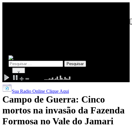
INICIO
EDITORIAL
POLÍTICA
POLÍCIA
ESPORTE
Pesquisar
por:
X
Sua Radio Online Clique Aqui
Campo de Guerra: Cinco
mortos na invasão da Fazenda
Formosa no Vale do Jamari