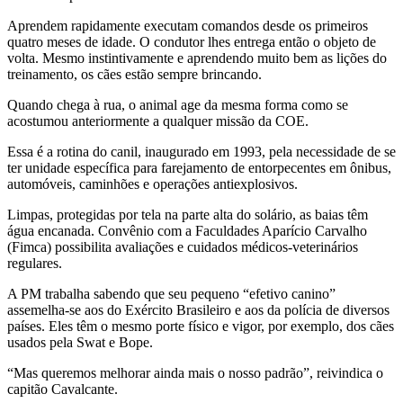
Aprendem rapidamente executam comandos desde os primeiros
quatro meses de idade. O condutor lhes entrega então o objeto de
volta. Mesmo instintivamente e aprendendo muito bem as lições do
treinamento, os cães estão sempre brincando.
Quando chega à rua, o animal age da mesma forma como se
acostumou anteriormente a qualquer missão da COE.
Essa é a rotina do canil, inaugurado em 1993, pela necessidade de se
ter unidade específica para farejamento de entorpecentes em ônibus,
automóveis, caminhões e operações antiexplosivos.
Limpas, protegidas por tela na parte alta do solário, as baias têm
água encanada. Convênio com a Faculdades Aparício Carvalho
(Fimca) possibilita avaliações e cuidados médicos-veterinários
regulares.
A PM trabalha sabendo que seu pequeno “efetivo canino”
assemelha-se aos do Exército Brasileiro e aos da polícia de diversos
países. Eles têm o mesmo porte físico e vigor, por exemplo, dos cães
usados pela Swat e Bope.
“Mas queremos melhorar ainda mais o nosso padrão”, reivindica o
capitão Cavalcante.