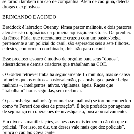
se tornou também um cão de companhia. Além de cão-guia, detecta
drogas e explosivos.
BRINCANDO E AGINDO
Braddock é labrador; Quenny, fêmea pastor malinois, e dois pastores
alemães são originários da primeira aquisição em Goiás. Da prenhez
da fêmea Fúria, que recentemente cruzou com um pastor-belga
pertencente a um policial do canil, são esperados seis a sete filhotes,
e destes, conforme o combinado, dois irão para o canil.
Esse precioso tesouro é motivo de orgulho para seus “donos”,
adestradores e demais criadores que trabalham na COE.
O Golden retriever trabalha seguidamente 15 minutos, mas se cansa
primeiro que os outros – pastor-alemão, pastor-belga e pastor belga
malinois –, inteligentes, ativos, vigilantes, ágeis. Raças que
“trabalham” horas seguidas, sem reclamar.
O pastor-belga malinois (pronuncia-se malinoá) se tornou conhecido
como “a Ferrari dos cães de proteção”. É hoje preferido por agentes
de segurança em operações de investigação, busca ou salvamento.
Em diversas manifestações, as pessoas mais temem o cão do que o
policial. “Por isso, se diz, um desses vale mais que dez policiais”,
brinca o capitão Cavalcante.