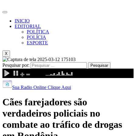
INICIO
EDITORIAL
POLÍTICA
POLÍCIA
ESPORTE
X
Pesquisar por:
Sua Radio Online Clique Aqui
Cães farejadores são
verdadeiros policiais no
combate ao tráfico de drogas
em Rondônia