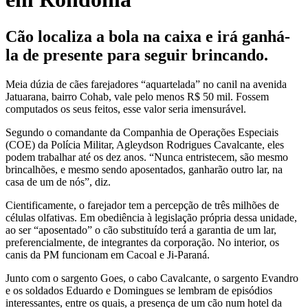
Cão localiza a bola na caixa e irá ganhá-
la de presente para seguir brincando.
Meia dúzia de cães farejadores “aquartelada” no canil na avenida
Jatuarana, bairro Cohab, vale pelo menos R$ 50 mil. Fossem
computados os seus feitos, esse valor seria imensurável.
Segundo o comandante da Companhia de Operações Especiais
(COE) da Polícia Militar, Agleydson Rodrigues Cavalcante, eles
podem trabalhar até os dez anos. “Nunca entristecem, são mesmo
brincalhões, e mesmo sendo aposentados, ganharão outro lar, na
casa de um de nós”, diz.
Cientificamente, o farejador tem a percepção de três milhões de
células olfativas. Em obediência à legislação própria dessa unidade,
ao ser “aposentado” o cão substituído terá a garantia de um lar,
preferencialmente, de integrantes da corporação. No interior, os
canis da PM funcionam em Cacoal e Ji-Paraná.
Junto com o sargento Goes, o cabo Cavalcante, o sargento Evandro
e os soldados Eduardo e Domingues se lembram de episódios
interessantes, entre os quais, a presença de um cão num hotel da