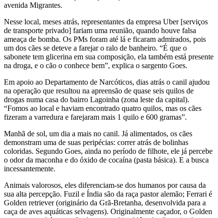
avenida Migrantes.
Nesse local, meses atrás, representantes da empresa Uber [serviços
de transporte privado] fariam uma reunião, quando houve falsa
ameaça de bomba. Os PMs foram até lá e ficaram admirados, pois
um dos cães se deteve a farejar o ralo de banheiro. “É que o
sabonete tem glicerina em sua composição, ela também está presente
na droga, e o cão o conhece bem”, explica o sargento Goes.
Em apoio ao Departamento de Narcóticos, dias atrás o canil ajudou
na operação que resultou na apreensão de quase seis quilos de
drogas numa casa do bairro Lagoinha (zona leste da capital).
“Fomos ao local e haviam encontrado quatro quilos, mas os cães
fizeram a varredura e farejaram mais 1 quilo e 600 gramas”.
Manhã de sol, um dia a mais no canil. Já alimentados, os cães
demonstram uma de suas peripécias: correr atrás de bolinhas
coloridas. Segundo Goes, ainda no período de filhote, ele já percebe
o odor da maconha e do óxido de cocaína (pasta básica). E a busca
incessantemente.
Animais valorosos, eles diferenciam-se dos humanos por causa da
sua alta percepção. Fuzil e Índia são da raça pastor alemão; Ferrari é
Golden retriever (originário da Grã-Bretanha, desenvolvida para a
caça de aves aquáticas selvagens). Originalmente caçador, o Golden