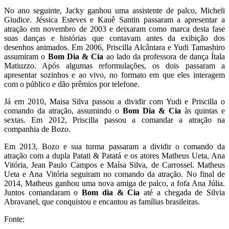
No ano seguinte, Jacky ganhou uma assistente de palco, Micheli
Giudice. Jéssica Esteves e Kauê Santin passaram a apresentar a
atração em novembro de 2003 e deixaram como marca desta fase
suas danças e histórias que contavam antes da exibição dos
desenhos animados. Em 2006, Priscilla Alcântara e Yudi Tamashiro
assumiram o
Bom Dia & Cia
ao lado da professora de dança Ítala
Matiuzzo. Após algumas reformulações, os dois passaram a
apresentar sozinhos e ao vivo, no formato em que eles interagem
com o público e dão prêmios por telefone.
Já em 2010, Maisa Silva passou a dividir com Yudi e Priscilla o
comando da atração, assumindo o
Bom Dia & Cia
às quintas e
sextas. Em 2012, Priscilla passou a comandar a atração na
companhia de Bozo.
Em 2013, Bozo e sua turma passaram a dividir o comando da
atração com a dupla Patati & Patatá e os atores Matheus Ueta, Ana
Vitória, Jean Paulo Campos e Maísa Silva, de Carrossel. Matheus
Ueta e Ana Vitória seguiram no comando da atração. No final de
2014, Matheus ganhou uma nova amiga de palco, a fofa Ana Júlia.
Juntos comandaram o
Bom dia & Cia
até a chegada de Silvia
Abravanel, que conquistou e encantou as famílias brasileiras.
Fonte: