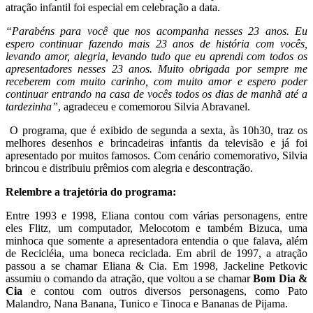
atração infantil foi especial em celebração a data.
“Parabéns para você que nos acompanha nesses 23 anos. Eu
espero continuar fazendo mais 23 anos de história com vocês,
levando amor, alegria, levando tudo que eu aprendi com todos os
apresentadores nesses 23 anos. Muito obrigada por sempre me
receberem com muito carinho, com muito amor e espero poder
continuar entrando na casa de vocês todos os dias de manhã até a
tardezinha”
, agradeceu e comemorou Silvia Abravanel.
O programa, que é exibido de segunda a sexta, às 10h30, traz os
melhores desenhos e brincadeiras infantis da televisão e já foi
apresentado por muitos famosos. Com cenário comemorativo, Silvia
brincou e distribuiu prêmios com alegria e descontração.
Relembre a trajetória do programa:
Entre 1993 e 1998, Eliana contou com várias personagens, entre
eles Flitz, um computador, Melocotom e também Bizuca, uma
minhoca que somente a apresentadora entendia o que falava, além
de Recicléia, uma boneca reciclada. Em abril de 1997, a atração
passou a se chamar Eliana & Cia. Em 1998, Jackeline Petkovic
assumiu o comando da atração, que voltou a se chamar
Bom Dia &
Cia
e contou com outros diversos personagens, como Pato
Malandro, Nana Banana, Tunico e Tinoca e Bananas de Pijama.