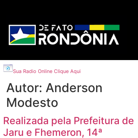
Sua Radio Online Clique Aqui
Autor:
Anderson
Modesto
Realizada pela Prefeitura de
Jaru e Fhemeron, 14ª