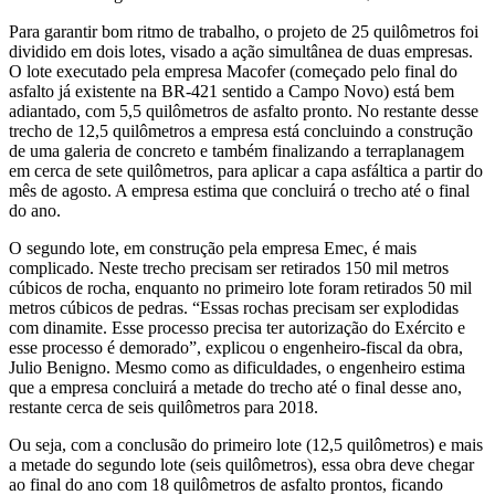
Para garantir bom ritmo de trabalho, o projeto de 25 quilômetros foi
dividido em dois lotes, visado a ação simultânea de duas empresas.
O lote executado pela empresa Macofer (começado pelo final do
asfalto já existente na BR-421 sentido a Campo Novo) está bem
adiantado, com 5,5 quilômetros de asfalto pronto. No restante desse
trecho de 12,5 quilômetros a empresa está concluindo a construção
de uma galeria de concreto e também finalizando a terraplanagem
em cerca de sete quilômetros, para aplicar a capa asfáltica a partir do
mês de agosto. A empresa estima que concluirá o trecho até o final
do ano.
O segundo lote, em construção pela empresa Emec, é mais
complicado. Neste trecho precisam ser retirados 150 mil metros
cúbicos de rocha, enquanto no primeiro lote foram retirados 50 mil
metros cúbicos de pedras. “Essas rochas precisam ser explodidas
com dinamite. Esse processo precisa ter autorização do Exército e
esse processo é demorado”, explicou o engenheiro-fiscal da obra,
Julio Benigno. Mesmo como as dificuldades, o engenheiro estima
que a empresa concluirá a metade do trecho até o final desse ano,
restante cerca de seis quilômetros para 2018.
Ou seja, com a conclusão do primeiro lote (12,5 quilômetros) e mais
a metade do segundo lote (seis quilômetros), essa obra deve chegar
ao final do ano com 18 quilômetros de asfalto prontos, ficando