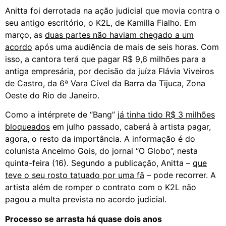
Anitta foi derrotada na ação judicial que movia contra o
seu antigo escritório, o K2L, de Kamilla Fialho. Em
março, as
duas partes não haviam chegado a um
acordo
após uma audiência de mais de seis horas. Com
isso, a cantora terá que pagar R$ 9,6 milhões para a
antiga empresária, por decisão da juíza Flávia Viveiros
de Castro, da 6ª Vara Cível da Barra da Tijuca, Zona
Oeste do Rio de Janeiro.
Como a intérprete de “Bang”
já tinha tido R$ 3 milhões
bloqueados
em julho passado, caberá à artista pagar,
agora, o resto da importância. A informação é do
colunista Ancelmo Gois, do jornal “O Globo”, nesta
quinta-feira (16). Segundo a publicação, Anitta –
que
teve o seu rosto tatuado por uma fã
– pode recorrer. A
artista além de romper o contrato com o K2L não
pagou a multa prevista no acordo judicial.
Processo se arrasta há quase dois anos