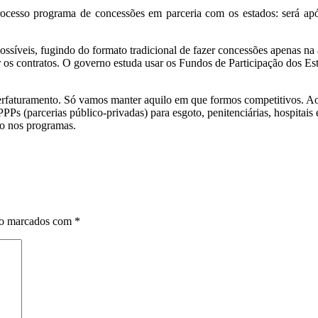
 processo programa de concessões em parceria com os estados: será a
possíveis, fugindo do formato tradicional de fazer concessões apenas na
ar os contratos. O governo estuda usar os Fundos de Participação dos 
rfaturamento. Só vamos manter aquilo em que formos competitivos. Ao 
s (parcerias público-privadas) para esgoto, penitenciárias, hospitais 
do nos programas.
ão marcados com
*