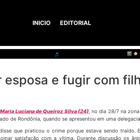
INICIO
EDITORIAL
 esposa e fugir com fil
a
Maria Luciana de Queiroz Silva (24)
, no dia 28/7 na zona
 estado de Rondônia, quando se apresentou em uma delegacia
sse que praticou o crime porque estava sendo traído. 
mar satisfação com a vítima. Durante discussão os ânim