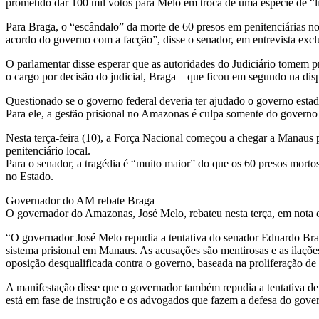
prometido dar 100 mil votos para Melo em troca de uma espécie de “l
Para Braga, o “escândalo” da morte de 60 presos em penitenciárias n
acordo do governo com a facção”, disse o senador, em entrevista excl
O parlamentar disse esperar que as autoridades do Judiciário tomem p
o cargo por decisão do judicial, Braga – que ficou em segundo na dis
Questionado se o governo federal deveria ter ajudado o governo estadu
Para ele, a gestão prisional no Amazonas é culpa somente do governo 
Nesta terça-feira (10), a Força Nacional começou a chegar a Manaus 
penitenciário local.
Para o senador, a tragédia é “muito maior” do que os 60 presos morto
no Estado.
Governador do AM rebate Braga
O governador do Amazonas, José Melo, rebateu nesta terça, em nota of
“O governador José Melo repudia a tentativa do senador Eduardo Bra
sistema prisional em Manaus. As acusações são mentirosas e as ilaçõe
oposição desqualificada contra o governo, baseada na proliferação de
A manifestação disse que o governador também repudia a tentativa de 
está em fase de instrução e os advogados que fazem a defesa do gov