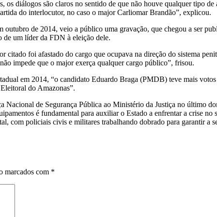
s, os diálogos são claros no sentido de que não houve qualquer tipo de
artida do interlocutor, no caso o major Carliomar Brandão”, explicou.
 outubro de 2014, veio a público uma gravação, que chegou a ser public
io de um líder da FDN à eleição dele.
r citado foi afastado do cargo que ocupava na direção do sistema penit
não impede que o major exerça qualquer cargo público”, frisou.
estadual em 2014, “o candidato Eduardo Braga (PMDB) teve mais votos qu
 Eleitoral do Amazonas”.
ça Nacional de Segurança Pública ao Ministério da Justiça no último d
ipamentos é fundamental para auxiliar o Estado a enfrentar a crise no s
l, com policiais civis e militares trabalhando dobrado para garantir a s
ão marcados com
*