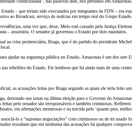
iberdade condicionada”, nas palavras dele, nos presídios em Amazonas
o Estado – que teriam sido executados por integrantes da FDN – era e
usiva ao Broadcast, serviço de notícias em tempo real do Grupo Estado
rovidências, uma vez que, disse, Melo está cassado pela Justiça Eleito
puta – assumiria. O senador já governou o Estado por dois mandatos.
al na crise penitenciária, Braga, que é do partido do presidente Michel
local.
para ajudar na segurança pública no Estado. Amazonas é um dos sete Es
s nas rebeliões do Estado. Ele lembrou que há ainda mais de uma centen
icial, as acusações feitas por Braga segundo as quais ele teria feito u
ga, derrotado nas urnas na última eleição para o Governo do Amazonas
s feitas pelo senador são irresponsáveis e também criminosas. Refletem
 boatos, em afirmações mentirosas e na torcida pelo ‘quanto pior, melh
associá-lo a “supostas negociações” com criminosos ou de ter usado for
ernador ressaltam que em nenhuma das acusações há qualquer comprova