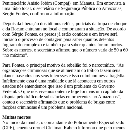
Penitenciário Anísio Jobim (Compaj), em Manaus. Em entrevista a
uma rádio local, o secretário de Segurança Pública do Amazonas,
Sérgio Fontes, confirmou a informação.
Depois da liberação dos últimos reféns, policiais da tropa de choque
e da Rocam entraram no local e contornaram a situação. De acordo
com Sérgio Fontes, os presos já estão contidos e em breve será
iniciado o processo de contagem para saber quantos detentos
fugiram do complexo e também para saber quantos foram mortos.
Sobre as mortes, o secretário afirmou que o número varia de 50 a 60
“no máximo”.
Para Fontes, o principal motivo da rebelião foi o narcotráfico. “As
organizações criminosas que se alimentam do tráfico fazem seus
planos baseados nos seus interesses e isso culminou nessa tragédia.
Infelizmente essa é uma realidade que já aconteceu em outros
estados nós entendemos que isso é um problema do Governo
Federal. O que nós vivemos ontem e hoje foi mais um capítulo da
disputa pelo tráfico de substâncias entorpecentes no Amazonas”,
contou o secretário afirmando que o problema de brigas entre
facções criminosas é um problema nacional.
Muitas mortes
No inicio da manhã, o comandante do Policiamento Especializado
(CPE), tenente-coronel Cleitman Rabelo informou que pelo menos