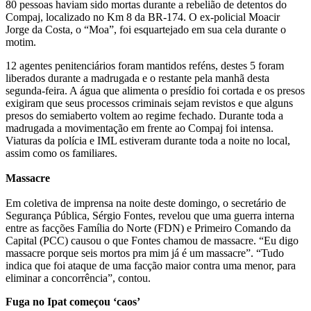
80 pessoas haviam sido mortas durante a rebelião de detentos do
Compaj, localizado no Km 8 da BR-174. O ex-policial Moacir
Jorge da Costa, o “Moa”, foi esquartejado em sua cela durante o
motim.
12 agentes penitenciários foram mantidos reféns, destes 5 foram
liberados durante a madrugada e o restante pela manhã desta
segunda-feira. A água que alimenta o presídio foi cortada e os presos
exigiram que seus processos criminais sejam revistos e que alguns
presos do semiaberto voltem ao regime fechado. Durante toda a
madrugada a movimentação em frente ao Compaj foi intensa.
Viaturas da polícia e IML estiveram durante toda a noite no local,
assim como os familiares.
Massacre
Em coletiva de imprensa na noite deste domingo, o secretário de
Segurança Pública, Sérgio Fontes, revelou que uma guerra interna
entre as facções Família do Norte (FDN) e Primeiro Comando da
Capital (PCC) causou o que Fontes chamou de massacre. “Eu digo
massacre porque seis mortos pra mim já é um massacre”. “Tudo
indica que foi ataque de uma facção maior contra uma menor, para
eliminar a concorrência”, contou.
Fuga no Ipat começou ‘caos’