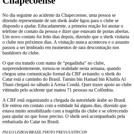
Chapecoense
No dia seguinte ao acidente da Chapecoense, uma pessoa se
dizendo representante de um sheik árabe ligou para o clube se
dispondo a ajudar. Educadamente, a primeira reação foi anotar o
telefone de contato da pessoa e dizer que estavam de portas abertas.
Um novo contato foi feito dias depois, dizendo que o sheik visitaria
o clube nos próximos dias. A visitação nunca aconteceu e o assunto
passou a ser lembrado em momentos de rara descontração nos
bastidores do clube.
O que era tratado com status de “pegadinha” no clube,
surpreendentemente, tornou-se realidade nesta semana, quando
chegou uma comunicação formal da CBF avisando: o sheik do
Catar está a caminho do Brasil. Tamim bin Hamad bin Khalifa Al
Thani chegará no sábado à Arena Condá. Quer trazer apoio ao clube
vitimado pelo acidente que matou 71 pessoas na Colômbia.
A CBF está organizando a chegada da autoridade árabe ao Brasil.
Ele entrou em contato com a entidade há alguns dias, dizendo que
estava muito sensibilizado com a tragédia do clube e se oferecendo
para ajudar no que fosse preciso. O sheik será acompanhado pela
embaixada do Catar no Brasil.
PAULO LISBOA/BRAZIL PHOTO PRESS/LATINCON