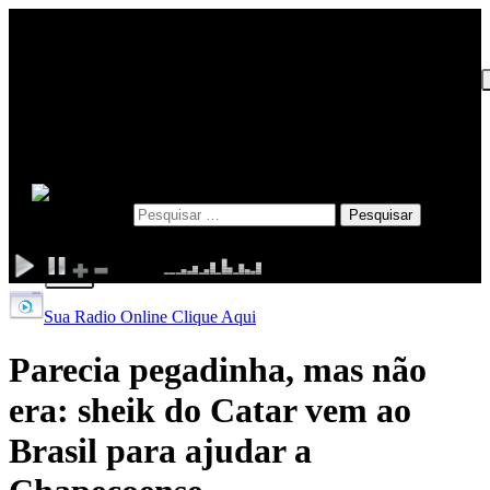
INICIO
EDITORIAL
POLÍTICA
POLÍCIA
ESPORTE
Pesquisar por:
X
Sua Radio Online Clique Aqui
Parecia pegadinha, mas não
era: sheik do Catar vem ao
Brasil para ajudar a