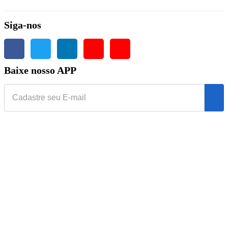
Siga-nos
Baixe nosso APP
bom
casibom güncel giriş
casibom giriş
casibom
casibom güncel giriş
ca