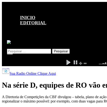
INICIO
EDITORIAL
POLÍTICA
POLÍCIA
ESPORTE
Pesquisar por:
X
Sua Radio Online Clique Aqui
Na série D, equipes de RO vão 
A Diretoria de Competições da CBF divulgou – tabela, plano de ação 
regionalizar o máximo possível: por exemplo, com duas vagas para RO