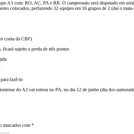
 A3 com: RO, AC, PA e RR. O campeonato será disputado em seis(6) f
hores colocados, perfazendo 32 equipes em 16 grupos de 2 (daí o mata-ma
por conta da CBF)
, ficará sujeito a perda de três pontos
gida
s
 para fazê-lo
doniense do A3 vai estrear no PA, no dia 12 de junho (dia dos namorado
ão marcados com
*