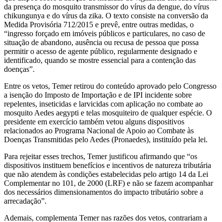
da presença do mosquito transmissor do vírus da dengue, do vírus
chikungunya e do vírus da zika. O texto consiste na conversão da
Medida Provisória 712/2015 e prevê, entre outras medidas, o
“ingresso forçado em imóveis públicos e particulares, no caso de
situação de abandono, ausência ou recusa de pessoa que possa
permitir o acesso de agente público, regularmente designado e
identificado, quando se mostre essencial para a contenção das
doenças”.
Entre os vetos, Temer retirou do conteúdo aprovado pelo Congresso
a isenção do Imposto de Importação e de IPI incidente sobre
repelentes, inseticidas e larvicidas com aplicação no combate ao
mosquito Aedes aegypti e telas mosquiteiro de qualquer espécie. O
presidente em exercício também vetou alguns dispositivos
relacionados ao Programa Nacional de Apoio ao Combate às
Doenças Transmitidas pelo Aedes (Pronaedes), instituído pela lei.
Para rejeitar esses trechos, Temer justificou afirmando que “os
dispositivos instituem benefícios e incentivos de natureza tributária
que não atendem às condições estabelecidas pelo artigo 14 da Lei
Complementar no 101, de 2000 (LRF) e não se fazem acompanhar
dos necessários dimensionamentos do impacto tributário sobre a
arrecadação”.
Ademais, complementa Temer nas razões dos vetos, contrariam a