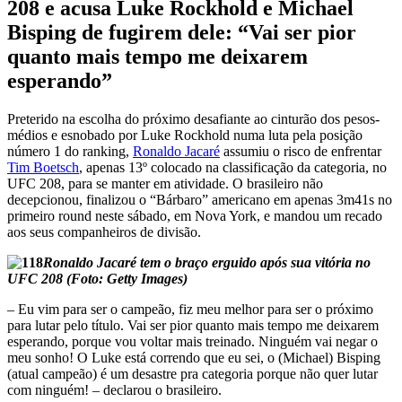
208 e acusa Luke Rockhold e Michael
Bisping de fugirem dele: “Vai ser pior
quanto mais tempo me deixarem
esperando”
Preterido na escolha do próximo desafiante ao cinturão dos pesos-
médios e esnobado por Luke Rockhold numa luta pela posição
número 1 do ranking,
Ronaldo Jacaré
assumiu o risco de enfrentar
Tim Boetsch
, apenas 13º colocado na classificação da categoria, no
UFC 208, para se manter em atividade. O brasileiro não
decepcionou, finalizou o “Bárbaro” americano em apenas 3m41s no
primeiro round neste sábado, em Nova York, e mandou um recado
aos seus companheiros de divisão.
Ronaldo Jacaré tem o braço erguido após sua vitória no
UFC 208 (Foto: Getty Images)
– Eu vim para ser o campeão, fiz meu melhor para ser o próximo
para lutar pelo título. Vai ser pior quanto mais tempo me deixarem
esperando, porque vou voltar mais treinado. Ninguém vai negar o
meu sonho! O Luke está correndo que eu sei, o (Michael) Bisping
(atual campeão) é um desastre pra categoria porque não quer lutar
com ninguém! – declarou o brasileiro.