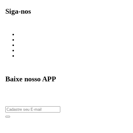
Siga-nos
Baixe nosso APP
m
casibom güncel giriş
casibom giriş
casibom
casibom güncel giriş
casi