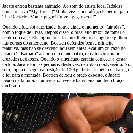
Jacaré entrou bastante animado. Ao som do artista local Jadakiss,
com a música “My Time” (“Minha vez” em inglês), ele berrou para
Tim Boetsch: “Vou te pegar! Eu vou pegar você!”
Quando a luta foi autorizada, houve ainda o momento “fair play”,
com o toque de luvas. Depois disso, o brasileiro tratou de tomar o
centro do cage. Ele jogou um jab e um direto, mas logo mergulhou
nas pernas do americano. Boetsch defendeu bem a primeira
tentativa, mas não se desvencilhou sem antes levar um cruzado no
rosto. O “Bárbaro” acertou um chute baixo, e os dois trocaram
cruzados perigosos. Quando o americano parecia começar a gostar
da luta, Jacaré foi nas pernas e, desta vez, derrubou o adversário. No
solo, logo conseguiu a posição de 100kg , botou o joelho na barriga
e foi para a montada. Boetsch deixou o braço exposto, e Jacaré
pegou na kimura. O americano teve de bater para não ter o braço
quebrado.