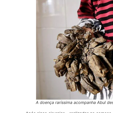
A doença raríssima acompanha Abul desd