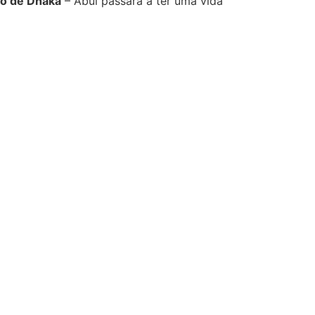
co de Dhaka
– Abul passará a ter uma vida