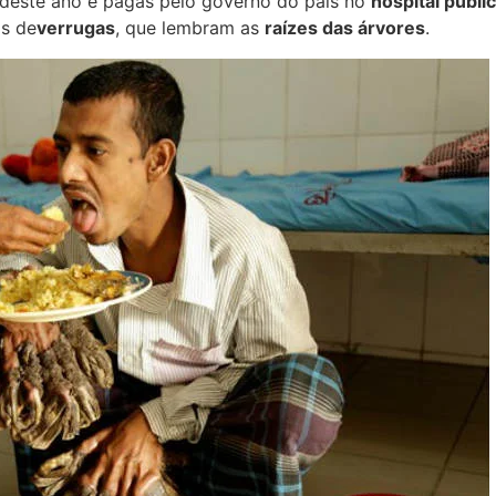
 deste ano e pagas pelo governo do país no
hospital públi
os de
verrugas
, que lembram as
raízes das árvores
.