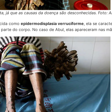
rta, já que as causas da doença são desconhecidas. Foto: A
ecida como
epidermodisplasia verruciforme
, ela se carac
r parte do corpo. No caso de Abul, elas apareceram nas mã