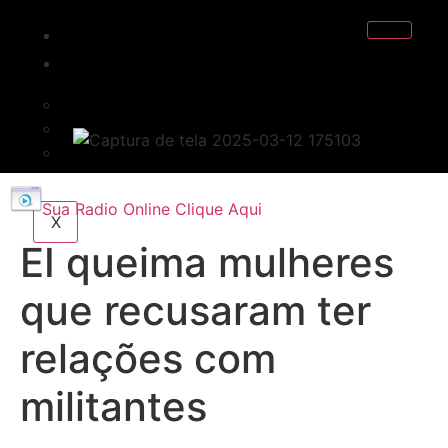
INICIO
EDITORIAL
POLÍTICA
POLÍCIA
ESPORTE
Sua Radio Online Clique Aqui
X
EI queima mulheres
que recusaram ter
relações com
militantes