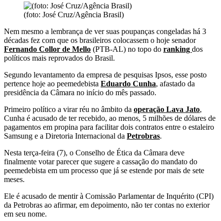
(foto: José Cruz/Agência Brasil)
Nem mesmo a lembrança de ver suas poupanças congeladas há 3
décadas fez com que os brasileiros colocassem o hoje senador
Fernando Collor de Mello
(PTB-AL) no topo do
ranking
dos
políticos mais reprovados do Brasil.
Segundo levantamento da empresa de pesquisas Ipsos, esse posto
pertence hoje ao peemedebista
Eduardo Cunha
, afastado da
presidência da Câmara no início do mês passado.
Primeiro político a virar réu no âmbito da
operação Lava Jato
,
Cunha é acusado de ter recebido, ao menos, 5 milhões de dólares de
pagamentos em propina para facilitar dois contratos entre o estaleiro
Samsung e a Diretoria Internacional da
Petrobras
.
Nesta terça-feira (7), o Conselho de Ética da Câmara deve
finalmente votar parecer que sugere a cassação do mandato do
peemedebista em um processo que já se estende por mais de sete
meses.
Ele é acusado de mentir à Comissão Parlamentar de Inquérito (CPI)
da Petrobras ao afirmar, em depoimento, não ter contas no exterior
em seu nome.