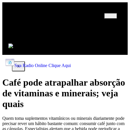
INICIO
EDITORIAL
POLÍTICA
POLÍCIA
ESPORTE
Sua Radio Online Clique Aqui
X
Café pode atrapalhar absorção
de vitaminas e minerais; veja
quais
Quem toma suplementos vitamínicos ou minerais diariamente pode
precisar rever um hábito bastante comum: consumir café junto com
as cápsulas. Especialistas alertam que a bebida pode prejudicar a