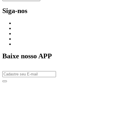
Siga-nos
Baixe nosso APP
ş
ultrabet giriş
ultrabet
ultrabet güncel giriş
ultrabet giriş
ultrabet
betasus