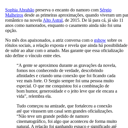
Sophia Abrahão
preserva o encanto do namoro com
Sérgio
Malheiros
desde as primeiras aproximações, quando viveram um pa
romântico na novela
Alto Astral
, de 2015. De lá para cá, já são 11
anos como namorados, enquanto o casamento ainda não foi uma
opção.
No mês dos apaixonados, a atriz conversa com o
gshow
sobre os
rótulos sociais, a relação exposta e revela que ainda há possibilidade
de subir ao altar com o amado. Mas garante que essa oficialização
não define o vínculo entre eles.
“A gente se aproximou durante as gravações da novela,
fomos nos conhecendo de verdade, descobrindo
afinidades e criando uma conexão que foi ficando cada
vez mais forte. O Sergio sempre foi uma pessoa muito
especial. O que me conquistou foi a combinação de
bom humor, generosidade e o jeito leve que ele encara a
vida”, relembra ela.
Tudo começou na amizade, que fortaleceu a conexão
até que virassem um casal sem grandes oficializações.
“Não teve um grande pedido de namoro
cinematográfico, foi algo que aconteceu de forma muito
natural. A relação foi ganhando espaço e significado até