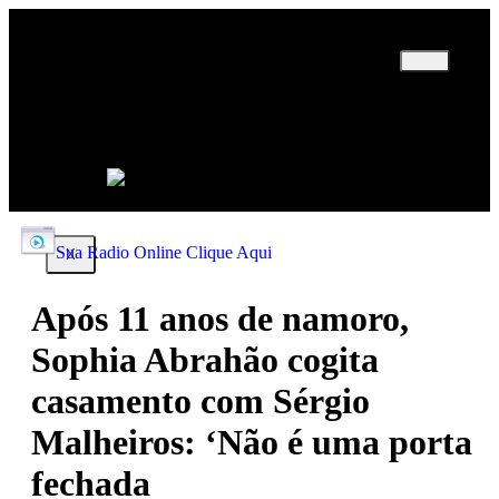
INICIO
EDITORIAL
POLÍTICA
POLÍCIA
ESPORTE
Sua Radio Online Clique Aqui
X
Após 11 anos de namoro,
Sophia Abrahão cogita
casamento com Sérgio
Malheiros: ‘Não é uma porta
fechada