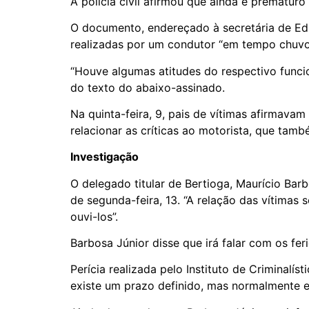
A policia civil afirmou que ainda é prematuro
O documento, endereçado à secretária de Edu
realizadas por um condutor “em tempo chuvo
“Houve algumas atitudes do respectivo funcion
do texto do abaixo-assinado.
Na quinta-feira, 9, pais de vítimas afirmava
relacionar as críticas ao motorista, que tam
Investigação
O delegado titular de Bertioga, Maurício Bar
de segunda-feira, 13. “A relação das vítimas 
ouvi-los”.
Barbosa Júnior disse que irá falar com os fe
Perícia realizada pelo Instituto de Criminalís
existe um prazo definido, mas normalmente e