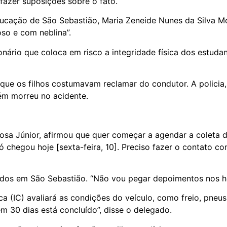
 fazer suposições sobre o fato.
cação de São Sebastião, Maria Zeneide Nunes da Silva Mor
so e com neblina”.
ário que coloca em risco a integridade física dos estudant
m que os filhos costumavam reclamar do condutor. A polici
bém morreu no acidente.
bosa Júnior, afirmou que quer começar a agendar a coleta 
só chegou hoje [sexta-feira, 10]. Preciso fazer o contato 
ridos em São Sebastião. “Não vou pegar depoimentos nos ho
tica (IC) avaliará as condições do veículo, como freio, pneu
m 30 dias está concluído”, disse o delegado.