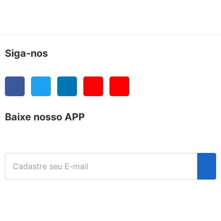
Siga-nos
Baixe nosso APP
ibom güncel giriş
casibom giriş
casibom
casibom güncel gi